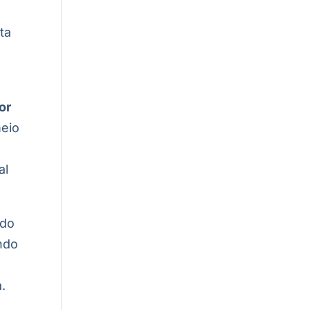
ta
or
meio
al
ndo
ndo
.