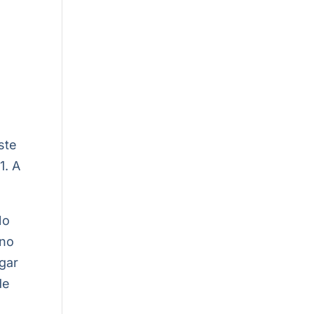
ste
1. A
No
 no
ugar
de