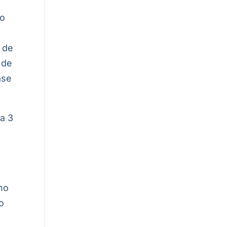
to
 de
 de
ase
 a 3
no
o