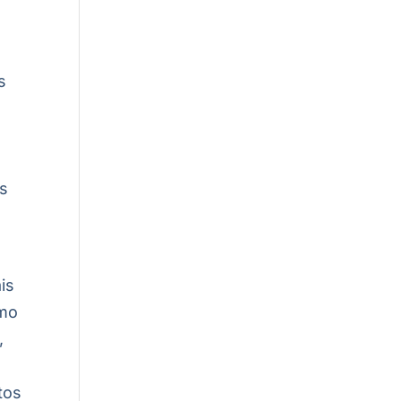
s
os
is
imo
,
tos