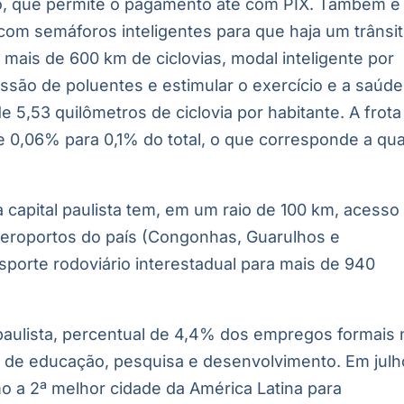
co, que permite o pagamento até com PIX. Também é
com semáforos inteligentes para que haja um trânsi
 mais de 600 km de ciclovias, modal inteligente por
são de poluentes e estimular o exercício e a saúde
 5,53 quilômetros de ciclovia por habitante. A frota
e 0,06% para 0,1% do total, o que corresponde a qu
 capital paulista tem, em um raio de 100 km, acesso
eroportos do país (Congonhas, Guarulhos e
sporte rodoviário interestadual para mais de 940
 paulista, percentual de 4,4% dos empregos formais 
r de educação, pesquisa e desenvolvimento. Em julh
o a 2ª melhor cidade da América Latina para