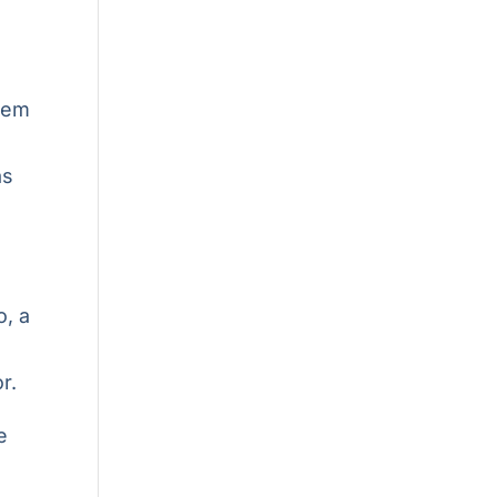
 em
e
as
o, a
r.
e