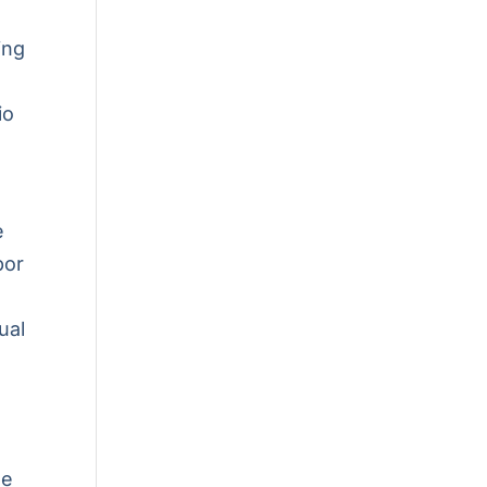
,
ing
io
e
por
ual
ue