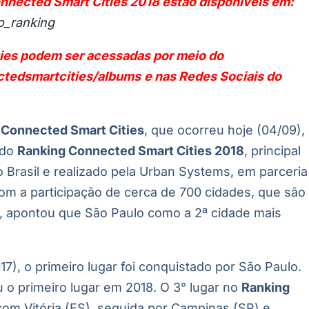
nnected Smart Cities 2018 estão disponíveis em:
do_ranking
ies podem ser acessadas por meio do
ctedsmartcities/albums
e nas Redes Sociais do
o
Connected Smart Cities
, que ocorreu hoje (04/09),
 do
Ranking Connected Smart Cities 2018
, principal
o Brasil e realizado pela Urban Systems, em parceria
om a participação de cerca de 700 cidades, que são
es, apontou que São Paulo como a 2ª cidade mais
7), o primeiro lugar foi conquistado por São Paulo.
u o primeiro lugar em 2018. O 3° lugar no
Ranking
com Vitória (ES), seguida por Campinas (SP) e