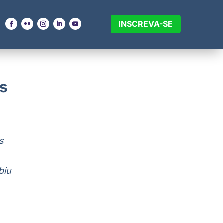
INSCREVA-SE
is
s
biu