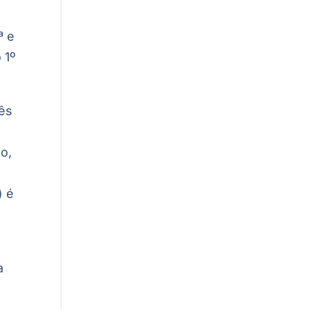
ª e
 1º
rês
o,
) é
a