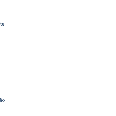
te
ção