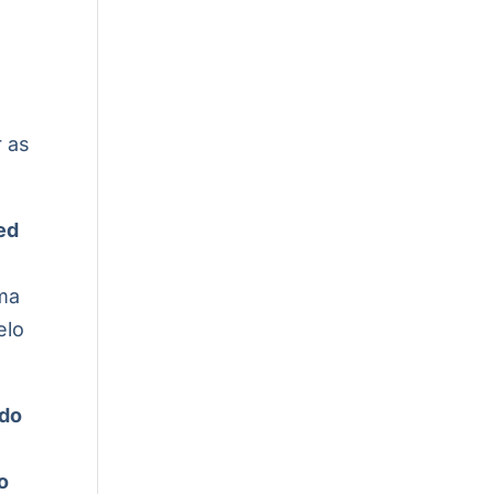
a
r as
ed
ima
elo
 do
o