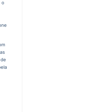
 o
fone
com
las
 de
pela
,