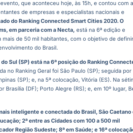
 evento, que aconteceu hoje, às 15h, e contou com 
entantes de empresas e especialistas nacionais e
tado do Ranking Connected Smart Cities 2020. O
ms, em parceria com a Necta,
está na 6ª edição e
mais de 50 mil habitantes, com o objetivo de defini
nvolvimento do Brasil.
 do Sul (SP) está na 6ª posição do Ranking Connect
da no Ranking Geral foi São Paulo (SP); seguida por
mpinas (SP); e, na 5ª colocação, Vitória (ES). Na sét
 Brasília (DF); Porto Alegre (RS); e, em 10º lugar, B
ais inteligente e conectada do Brasil, São Caetano
Educação; 2ª entre as Cidades com 100 a 500 mil
icador Região Sudeste; 8ª em Saúde; e 16ª colocaçã