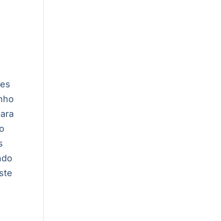
ões
inho
para
 o
s
ndo
ste