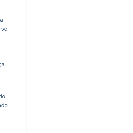
na
-se
O
ça,
do
ndo