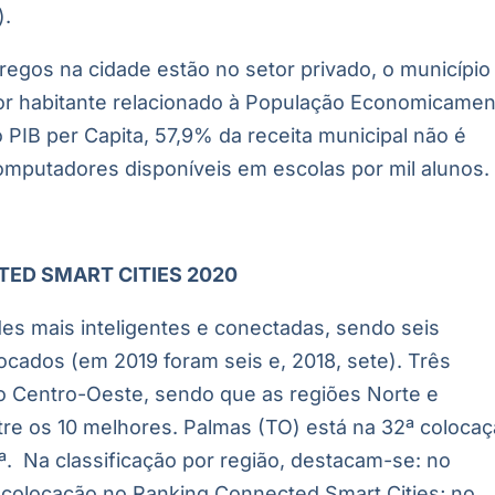
).
gos na cidade estão no setor privado, o município
or habitante relacionado à População Economicamen
 PIB per Capita, 57,9% da receita municipal não é
omputadores disponíveis em escolas por mil alunos.
ED SMART CITIES 2020
es mais inteligentes e conectadas, sendo seis
ocados (em 2019 foram seis e, 2018, sete). Três
do Centro-Oeste, sendo que as regiões Norte e
re os 10 melhores. Palmas (TO) está na 32ª coloca
ª. Na classificação por região, destacam-se: no
ª colocação no Ranking Connected Smart Cities; no