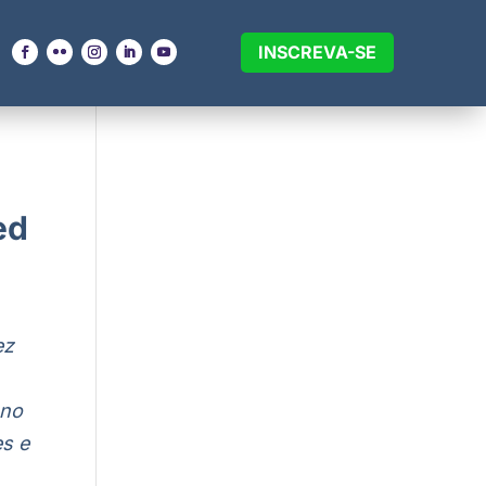
INSCREVA-SE
ed
ez
ano
es e