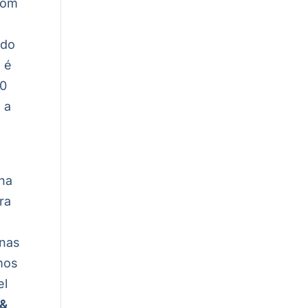
 com
 do
l é
00
 a
ana
ra
 nas
mos
el
 &