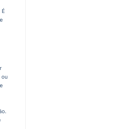
.
É
 e
r
o ou
de
ão.
e