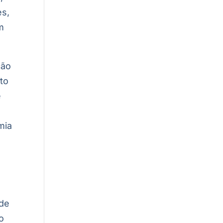
es,
m
ção
to
e
mia
 de
o