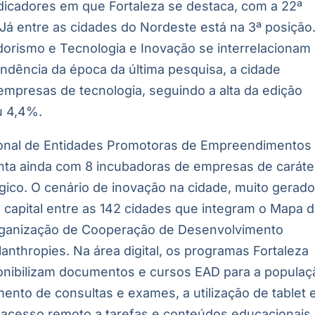
icadores em que Fortaleza se destaca, com a 22ª
 Já entre as cidades do Nordeste está na 3ª posição
rismo e Tecnologia e Inovação se interrelacionam
endência da época da última pesquisa, a cidade
empresas de tecnologia, seguindo a alta da edição
u 4,4%.
onal de Entidades Promotoras de Empreendimentos
onta ainda com 8 incubadoras de empresas de caráte
gico.
O cenário de inovação na cidade, muito gerad
 a capital entre as 142 cidades que integram o Mapa 
a Organização de Cooperação de Desenvolvimento
nthropies. Na área digital, os programas Fortaleza
sponibilizam documentos e cursos EAD para a populaç
nto de consultas e exames, a utilização de tablet 
 e acesso remoto a tarefas e conteúdos educacionais