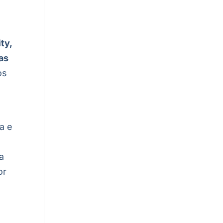
ty,
vas
os
,
a e
a
or