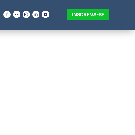
INSCREVA-SE
SEU EVENTO
MEDIA CENTER
Informações
Credenciamento
Essenciais
Imprensa
Código de Ética
Press Releases
Compromisso
Clipping
Ambiental, Social E
Notícias
Governança
Newsletter
Manifesto, Missão
e Visão
Acessibilidade
Centro de Apoio