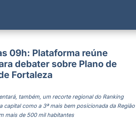
às 09h: Plataforma reúne
ara debater sobre Plano de
PARCEIROS
INSCRIÇÕES
 de Fortaleza
Quero patrocinar,
Visitantes
expor ou apoiar
Startups
Patrocinadores,
Academia
entará, também, um recorte regional do Ranking
ma
expositores e
Call For Papers
apoiadores
Ranking
a capital como a 3ª mais bem posicionada da Região
Planta Baixa
Selo
om mais de 500 mil habitantes
Por que Participar?
Prêmio
Setores Exposição
Pitch Challenge
Participantes
Edições Anteriores