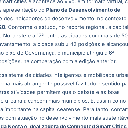
 smart cities e acontece ao vivo, em formato virtual,
a apresentação do
Plano de Desenvolvimento de
e dos indicadores de desenvolvimento, no contexto
20
. Conforme o estudo, no recorte regional, a capita
o Nordeste e a 17ª entre as cidades com mais de 5
 levantamento, a cidade subiu 42 posições e alcançou
o eixo de Governança, o município atingiu a 6ª
 posições, na comparação com a edição anterior.
ossistema de cidades inteligentes e mobilidade urb
orma mais abrangente possível faz todo o sentido pa
tras atividades permitem que o debate e as boas
ade urbana alcancem mais municípios. E, assim como
 importante na capital cearense. Para tanto, conta
es com atuação no desenvolvimento mais sustentáv
 da Necta e idealizadora do Connected Smart Cities