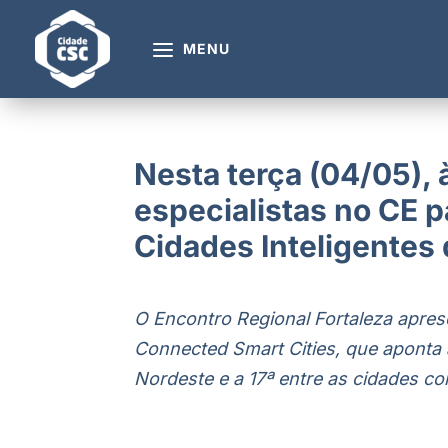
MENU
Nesta terça (04/05), 
especialistas no CE p
AGENDA
CIDADE CSC
Cidades Inteligentes
Programação
Sobre nós
Palestrantes
Para quem é o
Curadores
Cidade CSC?
O Encontro Regional Fortaleza apres
Trilhas
Eventos Platafor
Connected Smart Cities, que aponta 
Nordeste e a 17ª entre as cidades c