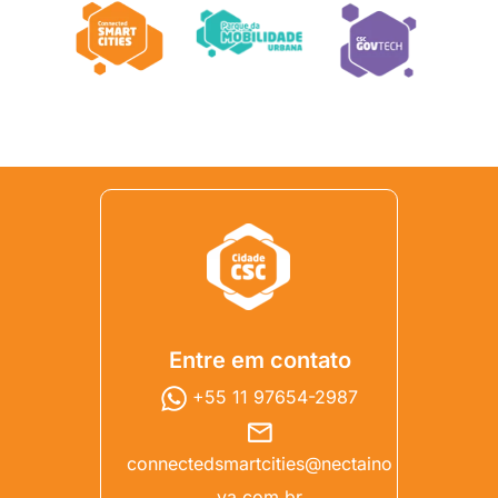
Entre em contato
+55 11 97654-2987
connectedsmartcities@nectaino
va.com.br