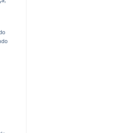
ça,
do
ndo