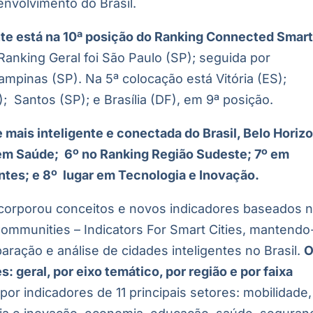
nvolvimento do Brasil.
onte está na 10ª posição do Ranking Connected Smar
Ranking Geral foi São Paulo (SP); seguida por
Campinas (SP). Na 5ª colocação está Vitória (ES);
; Santos (SP); e Brasília (DF), em 9ª posição.
mais inteligente e conectada do Brasil, Belo Horiz
 em Saúde; 6º no Ranking Região Sudeste; 7º em
ntes; e 8º lugar em Tecnologia e Inovação.
incorporou conceitos e novos indicadores baseados 
Communities – Indicators For Smart Cities, mantendo
ração e análise de cidades inteligentes no Brasil.
: geral, por eixo temático, por região e por faixa
r indicadores de 11 principais setores: mobilidade,