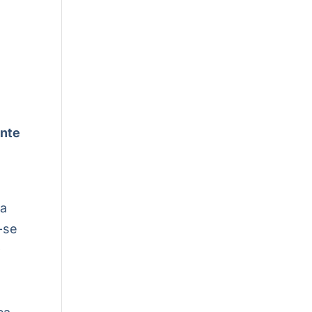
t
onte
na
-se
O