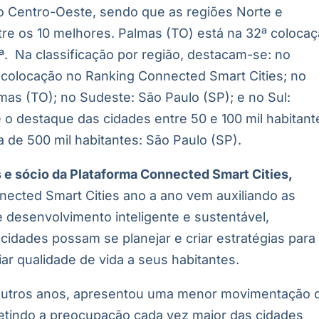
do Centro-Oeste, sendo que as regiões Norte e
re os 10 melhores. Palmas (TO) está na 32ª coloca
ª. Na classificação por região, destacam-se: no
ª colocação no Ranking Connected Smart Cities; no
mas (TO); no Sudeste: São Paulo (SP); e no Sul:
é o destaque das cidades entre 50 e 100 mil habitant
ma de 500 mil habitantes: São Paulo (SP).
 e sócio da Plataforma Connected Smart Cities,
nected Smart Cities
ano a ano vem auxiliando as
 desenvolvimento inteligente e sustentável,
idades possam se planejar e criar estratégias para
r qualidade de vida a seus habitantes.
 outros anos, apresentou uma menor movimentação 
letindo a preocupação cada vez maior das cidades