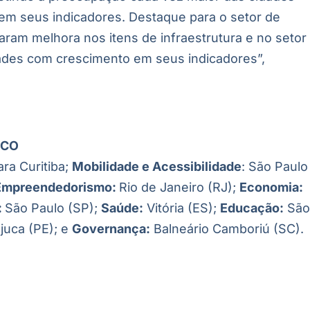
em seus indicadores. Destaque para o setor de
aram melhora nos itens de infraestrutura e no setor
ades com crescimento em seus indicadores”,
ICO
ara Curitiba;
Mobilidade e Acessibilidade
: São Paulo
Empreendedorismo:
Rio de Janeiro (RJ);
Economia:
:
São Paulo (SP);
Saúde:
Vitória (ES);
Educação:
Sã
ojuca (PE); e
Governança:
Balneário Camboriú (SC).