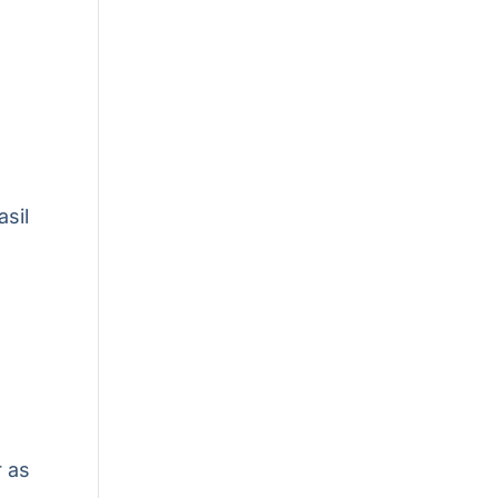
asil
a
r as