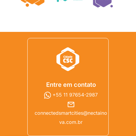
Entre em contato
+55 11 97654-2987
connectedsmartcities@nectaino
va.com.br